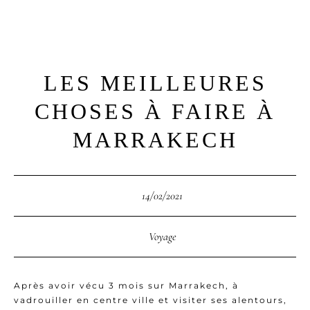
HOME
LES MEILLEURES
EXPERIENCE
CHOSES À FAIRE À
MARRAKECH
ABOUT
CONTACT
14/02/2021
Voyage
PORTFOLIO
Après avoir vécu 3 mois sur Marrakech, à
vadrouiller en centre ville et visiter ses alentours,